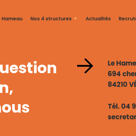
e Hameau
Nos 4 structures
Actualités
Recru
question
Le Hame
694 che
n,
84210 
nous
Tél. 04 
secreta