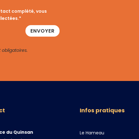
ntact complété, vous
lectées.*
ENVOYER
obligatoires.
ct
Infos pratiques
ce du Quinsan
Le Hameau