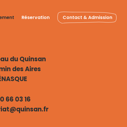
tement
Réservation
Contact & Admission
au du Quinsan
min des Aires
VÉNASQUE
90 66 03 16
riat@quinsan.fr